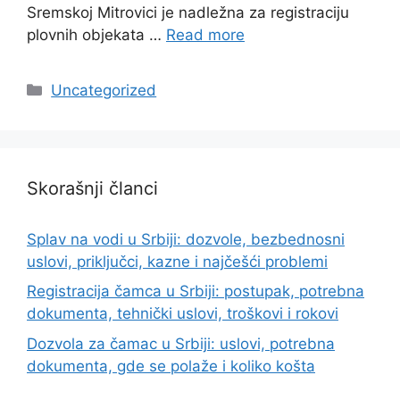
Sremskoj Mitrovici je nadležna za registraciju
plovnih objekata …
Read more
Categories
Uncategorized
Skorašnji članci
Splav na vodi u Srbiji: dozvole, bezbednosni
uslovi, priključci, kazne i najčešći problemi
Registracija čamca u Srbiji: postupak, potrebna
dokumenta, tehnički uslovi, troškovi i rokovi
Dozvola za čamac u Srbiji: uslovi, potrebna
dokumenta, gde se polaže i koliko košta