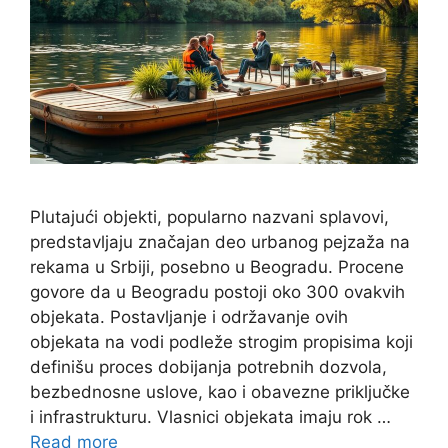
Plutajući objekti, popularno nazvani splavovi,
predstavljaju značajan deo urbanog pejzaža na
rekama u Srbiji, posebno u Beogradu. Procene
govore da u Beogradu postoji oko 300 ovakvih
objekata. Postavljanje i održavanje ovih
objekata na vodi podleže strogim propisima koji
definišu proces dobijanja potrebnih dozvola,
bezbednosne uslove, kao i obavezne priključke
i infrastrukturu. Vlasnici objekata imaju rok …
Read more