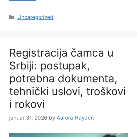
Categories
Uncategorized
Registracija čamca u
Srbiji: postupak,
potrebna dokumenta,
tehnički uslovi, troškovi
i rokovi
januar 31, 2026
by
Aurora Hayden