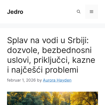
Skip
to
Jedro
Menu
content
Splav na vodi u Srbiji:
dozvole, bezbednosni
uslovi, priključci, kazne
i najčešći problemi
februar 1, 2026
by
Aurora Hayden