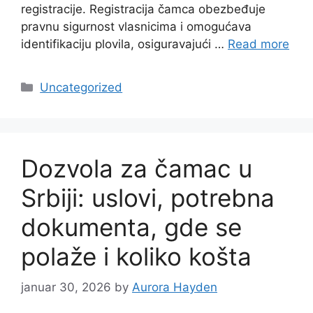
registracije. Registracija čamca obezbeđuje
pravnu sigurnost vlasnicima i omogućava
identifikaciju plovila, osiguravajući …
Read more
Categories
Uncategorized
Dozvola za čamac u
Srbiji: uslovi, potrebna
dokumenta, gde se
polaže i koliko košta
januar 30, 2026
by
Aurora Hayden