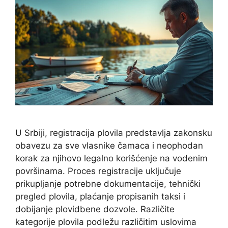
U Srbiji, registracija plovila predstavlja zakonsku
obavezu za sve vlasnike čamaca i neophodan
korak za njihovo legalno korišćenje na vodenim
površinama. Proces registracije uključuje
prikupljanje potrebne dokumentacije, tehnički
pregled plovila, plaćanje propisanih taksi i
dobijanje plovidbene dozvole. Različite
kategorije plovila podležu različitim uslovima